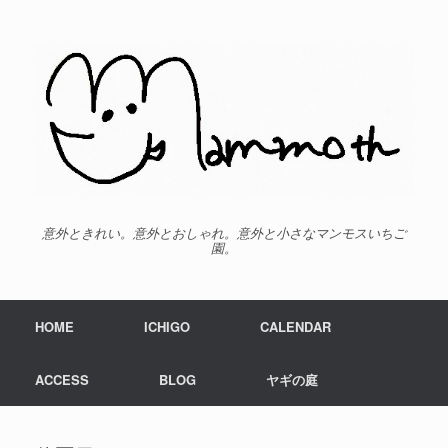
意外ときれい。意外とおしゃれ。意外と小さなマンモスいちご
園。
HOME
ICHIGO
CALENDAR
ACCESS
BLOG
ヤギの庭