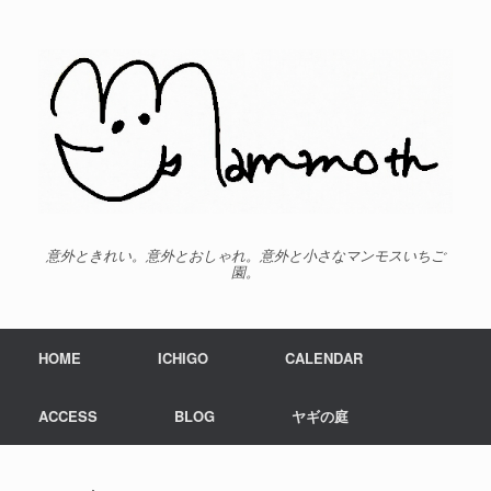
意外ときれい。意外とおしゃれ。意外と小さなマンモスいちご
園。
HOME
ICHIGO
CALENDAR
ACCESS
BLOG
ヤギの庭