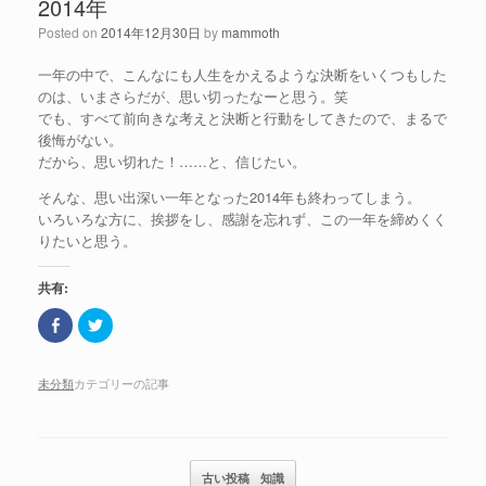
2014年
Posted on
2014年12月30日
by
mammoth
一年の中で、こんなにも人生をかえるような決断をいくつもした
のは、いまさらだが、思い切ったなーと思う。笑
でも、すべて前向きな考えと決断と行動をしてきたので、まるで
後悔がない。
だから、思い切れた！……と、信じたい。
そんな、思い出深い一年となった2014年も終わってしまう。
いろいろな方に、挨拶をし、感謝を忘れず、この一年を締めくく
りたいと思う。
共有:
F
ク
a
リ
c
ッ
e
ク
b
し
未分類
カテゴリーの記事
o
て
o
T
k
w
で
i
共
t
有
t
(
e
記事のナビゲーション
古い投稿
知識
新
r