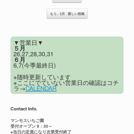
し
で
い
共
ウ
有
ィ
(
もう、2月
新しい投稿
ン
新
ド
し
ウ
い
で
ウ
開
ィ
き
ン
ま
ド
▼営業日▼
す
ウ
)
で
５月
開
26,27,28,30,31
き
ま
６月
す
)
6,7(今季最終日)
※随時更新しています
※ここにでていない営業日の確認はコチ
ラ→
CALENDAR
Contact Info.
マンモスいちご園
受付オープン 9：30～
※当日の定員になり次第受付終了