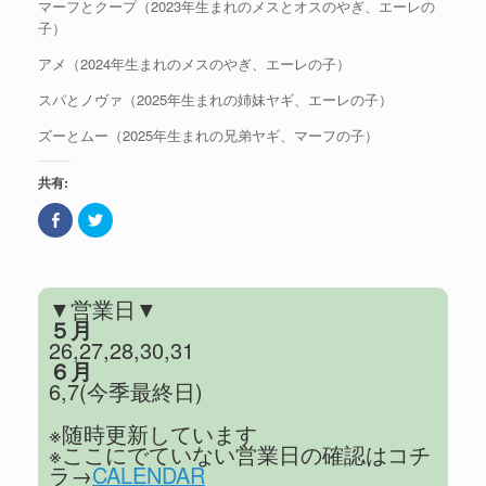
マーフとクープ（2023年生まれのメスとオスのやぎ、エーレの
子）
アメ（2024年生まれのメスのやぎ、エーレの子）
スパとノヴァ（2025年生まれの姉妹ヤギ、エーレの子）
ズーとムー（2025年生まれの兄弟ヤギ、マーフの子）
共有:
F
ク
a
リ
c
ッ
e
ク
b
し
o
て
o
T
▼営業日▼
k
w
で
i
５月
共
t
26,27,28,30,31
有
t
(
e
６月
新
r
6,7(今季最終日)
し
で
い
共
ウ
有
ィ
(
※随時更新しています
ン
新
※ここにでていない営業日の確認はコチ
ド
し
ウ
い
ラ→
CALENDAR
で
ウ