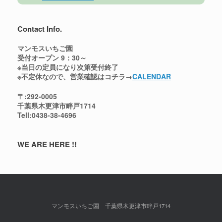
開
ィ
き
ン
ま
ド
す
ウ
)
で
Contact Info.
開
き
ま
マンモスいちご園
す
)
受付オープン 9：30～
※当日の定員になり次第受付終了
※不定休なので、営業確認はコチラ→
CALENDAR
〒:292-0005
千葉県木更津市畔戸1714
Tell:0438-38-4696
WE ARE HERE !!
マンモスいちご園 千葉県木更津市畔戸1714