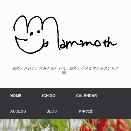
意外ときれい。意外とおしゃれ。意外と小さなマンモスいちご
園。
HOME
ICHIGO
CALENDAR
ACCESS
BLOG
ヤギの庭