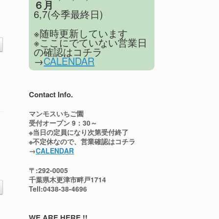
６月
6,7(今季最終日)
※随時更新しています
※ここにでていない営業日
の確認はコチラ
→
CALENDAR
Contact Info.
マンモスいちご園
受付オープン 9：30～
※当日の定員になり次第受付終了
※不定休なので、営業確認はコチラ
→
CALENDAR
〒:292-0005
千葉県木更津市畔戸1714
Tell:0438-38-4696
WE ARE HERE !!