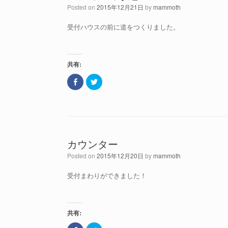
Posted on
2015年12月21日
by
mammoth
受付ハウスの前に道をつくりました。
共有:
F
ク
a
リ
c
ッ
e
ク
b
し
o
て
o
T
k
w
で
i
共
t
カウンター
有
t
(
e
新
r
Posted on
2015年12月20日
by
mammoth
し
で
い
共
ウ
有
受付まわりができました！
ィ
(
ン
新
ド
し
ウ
い
で
ウ
開
ィ
共有:
き
ン
ま
ド
す
ウ