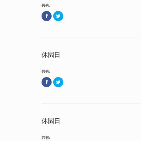
い
共
共有:
ウ
有
ィ
(
ン
新
F
ク
ド
し
a
リ
ウ
い
c
ッ
で
ウ
e
ク
開
ィ
b
し
き
ン
o
て
ま
ド
o
T
す
ウ
k
w
)
で
で
i
開
共
t
き
休園日
有
t
ま
(
e
す
新
r
)
し
で
い
共
共有:
ウ
有
ィ
(
ン
新
F
ク
ド
し
a
リ
ウ
い
c
ッ
で
ウ
e
ク
開
ィ
b
し
き
ン
o
て
ま
ド
o
T
す
ウ
k
w
)
で
で
i
開
共
t
き
休園日
有
t
ま
(
e
す
新
r
)
し
で
い
共
共有:
ウ
有