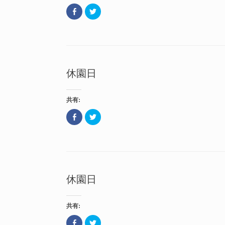
ィ
(
ン
新
F
ク
ド
し
a
リ
ウ
い
c
ッ
で
ウ
e
ク
開
ィ
b
し
き
ン
o
て
ま
ド
o
T
す
ウ
k
w
)
で
で
i
開
共
t
き
休園日
有
t
ま
(
e
す
新
r
)
し
で
い
共
共有:
ウ
有
ィ
(
ン
新
F
ク
ド
し
a
リ
ウ
い
c
ッ
で
ウ
e
ク
開
ィ
b
し
き
ン
o
て
ま
ド
o
T
す
ウ
k
w
)
で
で
i
開
共
t
き
休園日
有
t
ま
(
e
す
新
r
)
し
で
い
共
共有:
ウ
有
ィ
(
ン
新
F
ク
ド
し