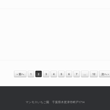
« 前へ
1
2
3
4
5
6
7
…
12
次へ »
マンモスいちご園 千葉県木更津市畔戸1714