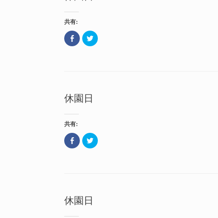
共有:
F
ク
a
リ
c
ッ
e
ク
b
し
o
て
o
T
k
w
で
i
共
t
休園日
有
t
(
e
新
r
し
で
い
共
共有:
ウ
有
ィ
(
ン
新
F
ク
ド
し
a
リ
ウ
い
c
ッ
で
ウ
e
ク
開
ィ
b
し
き
ン
o
て
ま
ド
o
T
す
ウ
k
w
)
で
で
i
開
共
t
き
休園日
有
t
ま
(
e
す
新
r
)
し
で