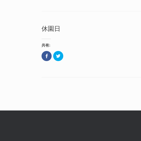
e
ク
開
ィ
b
し
き
ン
o
て
ま
ド
o
T
す
ウ
k
w
)
で
で
i
開
共
t
き
休園日
有
t
ま
(
e
す
新
r
)
し
で
い
共
共有:
ウ
有
ィ
(
ン
新
F
ク
ド
し
a
リ
ウ
い
c
ッ
で
ウ
e
ク
開
ィ
b
し
き
ン
o
て
ま
ド
o
T
す
ウ
k
w
)
で
で
i
開
共
t
き
記事のナビゲーション
有
t
ま
(
e
す
新
r
)
し
で
い
共
ウ
有
ィ
(
ン
新
ド
し
ウ
い
で
ウ
開
ィ
き
ン