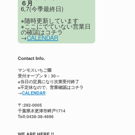
６月
6,7(今季最終日)
※随時更新しています
※ここにでていない営業日
の確認はコチラ
→
CALENDAR
Contact Info.
マンモスいちご園
受付オープン 9：30～
※当日の定員になり次第受付終了
※不定休なので、営業確認はコチラ
→
CALENDAR
〒:292-0005
千葉県木更津市畔戸1714
Tell:0438-38-4696
WE ARE HERE !!