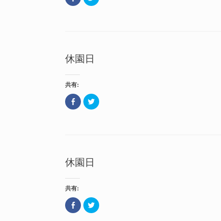
a
リ
ウ
い
c
ッ
で
ウ
e
ク
開
ィ
b
し
き
ン
o
て
ま
ド
o
T
す
ウ
k
w
)
で
で
i
開
共
t
き
休園日
有
t
ま
(
e
す
新
r
)
し
で
い
共
共有:
ウ
有
ィ
(
ン
新
F
ク
ド
し
a
リ
ウ
い
c
ッ
で
ウ
e
ク
開
ィ
b
し
き
ン
o
て
ま
ド
o
T
す
ウ
k
w
)
で
で
i
開
共
t
き
休園日
有
t
ま
(
e
す
新
r
)
し
で
い
共
共有:
ウ
有
ィ
(
ン
新
F
ク
ド
し
a
リ
ウ
い
c
ッ
で
ウ