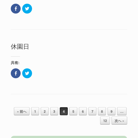
ィ
(
ン
新
F
ク
ド
し
a
リ
ウ
い
c
ッ
で
ウ
e
ク
開
ィ
b
し
き
ン
o
て
ま
ド
o
T
す
ウ
k
w
)
で
で
i
開
共
t
き
休園日
有
t
ま
(
e
す
新
r
)
し
で
い
共
共有:
ウ
有
ィ
(
ン
新
F
ク
ド
し
a
リ
ウ
い
c
ッ
で
ウ
e
ク
開
ィ
b
し
き
ン
o
て
ま
ド
o
T
す
ウ
k
w
)
で
で
i
開
共
t
き
記事のナビゲーション
有
t
ま
« 前へ
1
2
3
4
5
6
7
8
9
…
(
e
す
新
r
)
し
で
12
次へ »
い
共
ウ
有
ィ
(
ン
新