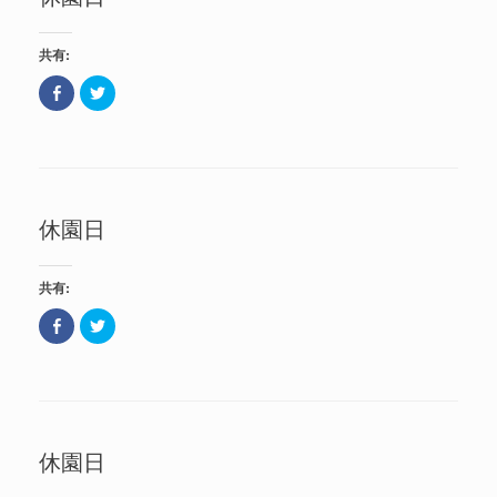
(
e
す
新
r
)
し
で
い
共
共有:
ウ
有
ィ
(
ン
新
F
ク
ド
し
a
リ
ウ
い
c
ッ
で
ウ
e
ク
開
ィ
b
し
き
ン
o
て
ま
ド
o
T
す
ウ
k
w
)
で
で
i
開
共
t
き
休園日
有
t
ま
(
e
す
新
r
)
し
で
い
共
共有:
ウ
有
ィ
(
ン
新
F
ク
ド
し
a
リ
ウ
い
c
ッ
で
ウ
e
ク
開
ィ
b
し
き
ン
o
て
ま
ド
o
T
す
ウ
k
w
)
で
で
i
開
共
t
き
休園日
有
t
ま
(
e
す
新
r
)
し
で