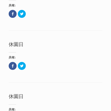
い
共
共有:
ウ
有
ィ
(
ン
新
F
ク
ド
し
a
リ
ウ
い
c
ッ
で
ウ
e
ク
開
ィ
b
し
き
ン
o
て
ま
ド
o
T
す
ウ
k
w
)
で
で
i
開
共
t
き
休園日
有
t
ま
(
e
す
新
r
)
し
で
い
共
共有:
ウ
有
ィ
(
ン
新
F
ク
ド
し
a
リ
ウ
い
c
ッ
で
ウ
e
ク
開
ィ
b
し
き
ン
o
て
ま
ド
o
T
す
ウ
k
w
)
で
で
i
開
共
t
き
休園日
有
t
ま
(
e
す
新
r
)
し
で
い
共
共有:
ウ
有