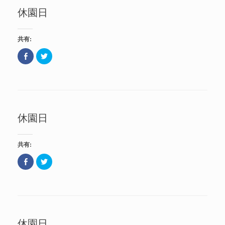
開
共
t
き
休園日
有
t
ま
(
e
す
新
r
)
し
で
い
共
共有:
ウ
有
ィ
(
ン
新
F
ク
ド
し
a
リ
ウ
い
c
ッ
で
ウ
e
ク
開
ィ
b
し
き
ン
o
て
ま
ド
o
T
す
ウ
k
w
)
で
で
i
開
共
t
き
休園日
有
t
ま
(
e
す
新
r
)
し
で
い
共
共有:
ウ
有
ィ
(
ン
新
F
ク
ド
し
a
リ
ウ
い
c
ッ
で
ウ
e
ク
開
ィ
b
し
き
ン
o
て
ま
ド
o
T
す
ウ
k
w
)
で
で
i
開
共
t
き
休園日
有
t
ま