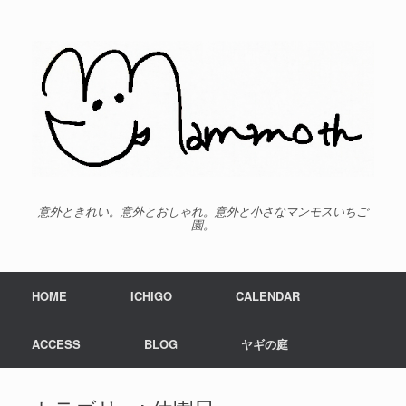
意外ときれい。意外とおしゃれ。意外と小さなマンモスいちご
園。
HOME
ICHIGO
CALENDAR
ACCESS
BLOG
ヤギの庭