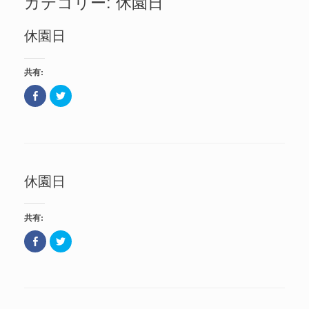
カテゴリー: 休園日
休園日
共有:
F
ク
a
リ
c
ッ
e
ク
b
し
o
て
o
T
k
w
で
i
共
t
休園日
有
t
(
e
新
r
し
で
い
共
共有:
ウ
有
ィ
(
ン
新
F
ク
ド
し
a
リ
ウ
い
c
ッ
で
ウ
e
ク
開
ィ
b
し
き
ン
o
て
ま
ド
o
T
す
ウ
k
w
)
で
で
i