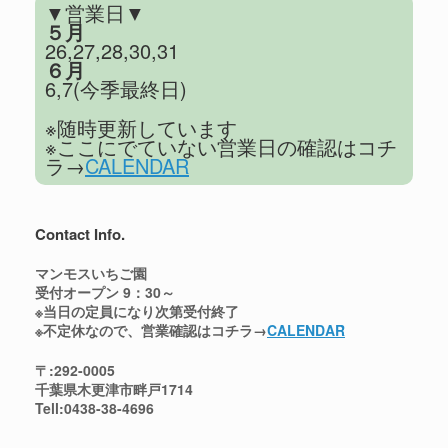
ド
し
▼営業日▼
ウ
い
５月
で
ウ
開
ィ
26,27,28,30,31
き
ン
ま
ド
６月
す
ウ
6,7(今季最終日)
)
で
開
き
※随時更新しています
ま
す
※ここにでていない営業日の確認はコチ
)
ラ→
CALENDAR
Contact Info.
マンモスいちご園
受付オープン 9：30～
※当日の定員になり次第受付終了
※不定休なので、営業確認はコチラ→
CALENDAR
〒:292-0005
千葉県木更津市畔戸1714
Tell:0438-38-4696