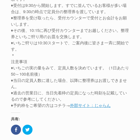
ィ
(
ン
新
♦受付は9:30から開始します。すでに並んでいるお客様が多い場
ド
し
合は、9:30の時点で定員分の整理券を渡しています。
ウ
い
で
ウ
♦整理券を受け取ったら、受付カウンターで受付とお会計をお願
開
ィ
き
ン
いします。
ま
ド
♦その後、10:15に再び受付カウンターまでお越しください。整理
す
ウ
)
で
券といちご狩り用のお皿を交換します。
開
き
♦いちご狩りは10:30スタートで、ご案内後に皆さま一斉に開始で
ま
す。
す
)
＊
注意事項
♦いちごの実の量をみて、定員人数を決めています。（1日あたり
50～100名前後）
♦当日の定員人数に達した場合、以降に整理券はお渡しできませ
ん。
♦過去の営業日に、当日先着枠の定員になった時刻を記載してい
るので参考にしてください。
♦予約枠をご希望の方はコチラ→
外部サイト：じゃらん
共有:
F
ク
a
リ
c
ッ