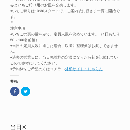
)
で
券といちご狩り用のお皿を交換します。
開
き
♦いちご狩りは10:30スタートで、ご案内後に皆さま一斉に開始で
ま
す。
す
)
＊
注意事項
♦いちごの実の量をみて、定員人数を決めています。（1日あたり
50～100名前後）
♦当日の定員人数に達した場合、以降に整理券はお渡しできませ
ん。
♦過去の営業日に、当日先着枠の定員になった時刻を記載してい
るので参考にしてください。
♦予約枠をご希望の方はコチラ→
外部サイト：じゃらん
共有:
F
ク
a
リ
c
ッ
e
ク
b
し
o
て
o
T
k
w
で
i
共
t
当日✕
有
t
(
e