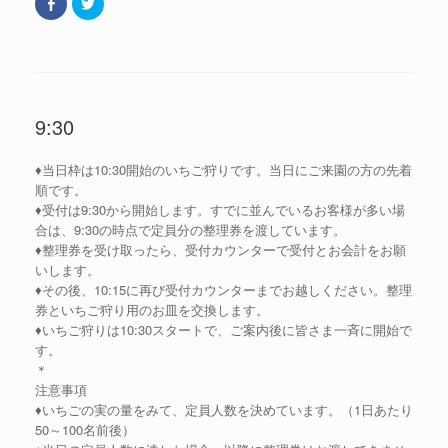
F
ク
a
リ
c
ッ
e
ク
b
し
o
て
o
T
k
w
で
i
共
t
9:30
有
t
(
e
新
r
し
で
♦当日枠は10:30開始のいちご狩りです。当日にご来園の方の先着
い
共
ウ
有
順です。
ィ
(
ン
新
♦受付は9:30から開始します。すでに並んでいるお客様が多い場
ド
し
合は、9:30の時点で定員分の整理券を渡しています。
ウ
い
で
ウ
♦整理券を受け取ったら、受付カウンターで受付とお会計をお願
開
ィ
き
ン
いします。
ま
ド
♦その後、10:15に再び受付カウンターまでお越しください。整理
す
ウ
)
で
券といちご狩り用のお皿を交換します。
開
き
♦いちご狩りは10:30スタートで、ご案内後に皆さま一斉に開始で
ま
す。
す
)
＊
注意事項
♦いちごの実の量をみて、定員人数を決めています。（1日あたり
50～100名前後）