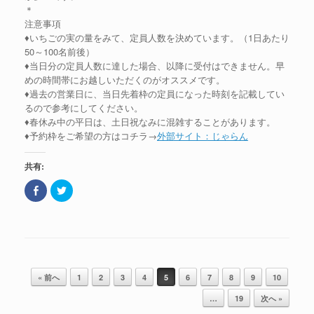
き
ン
＊
ま
ド
注意事項
す
ウ
)
で
♦いちごの実の量をみて、定員人数を決めています。（1日あたり
開
き
50～100名前後）
ま
♦当日分の定員人数に達した場合、以降に受付はできません。早
す
)
めの時間帯にお越しいただくのがオススメです。
♦過去の営業日に、当日先着枠の定員になった時刻を記載してい
るので参考にしてください。
♦春休み中の平日は、土日祝なみに混雑することがあります。
♦予約枠をご希望の方はコチラ→
外部サイト：じゃらん
共有:
F
ク
a
リ
c
ッ
e
ク
b
し
o
て
o
T
k
w
で
i
共
t
記事のナビゲーション
有
t
« 前へ
1
2
3
4
5
6
7
8
9
10
(
e
新
r
し
で
…
19
次へ »
い
共