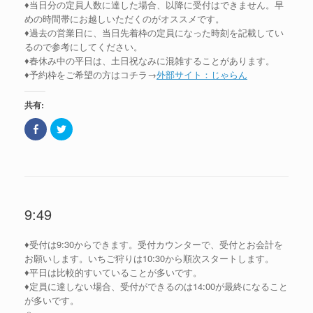
♦当日分の定員人数に達した場合、以降に受付はできません。早
す
)
めの時間帯にお越しいただくのがオススメです。
♦過去の営業日に、当日先着枠の定員になった時刻を記載してい
るので参考にしてください。
♦春休み中の平日は、土日祝なみに混雑することがあります。
♦予約枠をご希望の方はコチラ→
外部サイト：じゃらん
共有:
F
ク
a
リ
c
ッ
e
ク
b
し
o
て
o
T
k
w
で
i
共
t
9:49
有
t
(
e
新
r
し
で
♦受付は9:30からできます。受付カウンターで、受付とお会計を
い
共
ウ
有
お願いします。いちご狩りは10:30から順次スタートします。
ィ
(
ン
新
♦平日は比較的すいていることが多いです。
ド
し
♦定員に達しない場合、受付ができるのは14:00が最終になること
ウ
い
で
ウ
が多いです。
開
ィ
き
ン