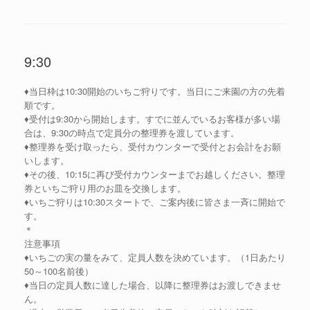
e
ク
b
し
o
て
o
T
k
w
で
i
共
t
9:30
有
t
(
e
新
r
し
で
♦当日枠は10:30開始のいちご狩りです。当日にご来園の方の先着
い
共
ウ
有
順です。
ィ
(
ン
新
♦受付は9:30から開始します。すでに並んでいるお客様が多い場
ド
し
合は、9:30の時点で定員分の整理券を渡しています。
ウ
い
で
ウ
♦整理券を受け取ったら、受付カウンターで受付とお会計をお願
開
ィ
き
ン
いします。
ま
ド
♦その後、10:15に再び受付カウンターまでお越しください。整理
す
ウ
)
で
券といちご狩り用のお皿を交換します。
開
き
♦いちご狩りは10:30スタートで、ご案内後に皆さま一斉に開始で
ま
す。
す
)
＊
注意事項
♦いちごの実の量をみて、定員人数を決めています。（1日あたり
50～100名前後）
♦当日の定員人数に達した場合、以降に整理券はお渡しできませ
ん。