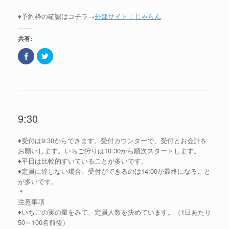
新
r
し
で
♦予約枠の確認はコチラ→
外部サイト：じゃらん
い
共
ウ
有
ィ
(
ン
新
共有:
ド
し
ウ
い
で
ウ
F
ク
開
ィ
a
リ
き
ン
c
ッ
ま
ド
e
ク
す
ウ
b
し
)
で
o
て
開
o
T
き
k
w
ま
で
i
す
共
t
)
9:30
有
t
(
e
新
r
し
で
♦受付は9:30からできます。受付カウンターで、受付とお会計を
い
共
ウ
有
お願いします。いちご狩りは10:30から順次スタートします。
ィ
(
ン
新
♦平日は比較的すいていることが多いです。
ド
し
♦定員に達しない場合、受付ができるのは14:00が最終になること
ウ
い
で
ウ
が多いです。
開
ィ
き
ン
＊
ま
ド
注意事項
す
ウ
)
で
♦いちごの実の量をみて、定員人数を決めています。（1日あたり
開
き
50～100名前後）
ま