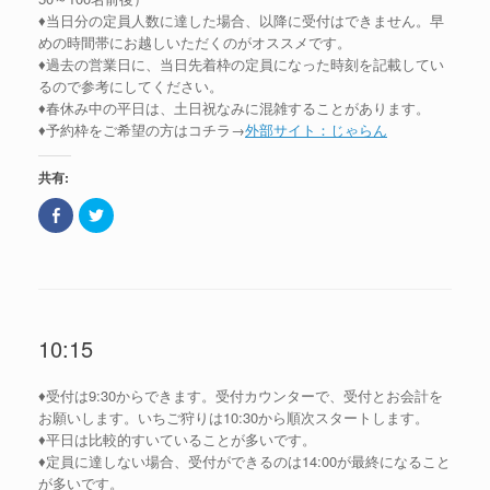
ま
♦当日分の定員人数に達した場合、以降に受付はできません。早
す
)
めの時間帯にお越しいただくのがオススメです。
♦過去の営業日に、当日先着枠の定員になった時刻を記載してい
るので参考にしてください。
♦春休み中の平日は、土日祝なみに混雑することがあります。
♦予約枠をご希望の方はコチラ→
外部サイト：じゃらん
共有:
F
ク
a
リ
c
ッ
e
ク
b
し
o
て
o
T
k
w
で
i
共
t
10:15
有
t
(
e
新
r
し
で
♦受付は9:30からできます。受付カウンターで、受付とお会計を
い
共
ウ
有
お願いします。いちご狩りは10:30から順次スタートします。
ィ
(
ン
新
♦平日は比較的すいていることが多いです。
ド
し
♦定員に達しない場合、受付ができるのは14:00が最終になること
ウ
い
で
ウ
が多いです。
開
ィ