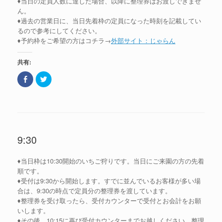
♦当日の定員人数に達した場合、以降に整理券はお渡しできませ
ん。
♦過去の営業日に、当日先着枠の定員になった時刻を記載してい
るので参考にしてください。
♦予約枠をご希望の方はコチラ→
外部サイト：じゃらん
共有:
F
ク
a
リ
c
ッ
e
ク
b
し
o
て
o
T
k
w
で
i
共
t
9:30
有
t
(
e
新
r
し
で
♦当日枠は10:30開始のいちご狩りです。当日にご来園の方の先着
い
共
ウ
有
順です。
ィ
(
ン
新
♦受付は9:30から開始します。すでに並んでいるお客様が多い場
ド
し
合は、9:30の時点で定員分の整理券を渡しています。
ウ
い
で
ウ
♦整理券を受け取ったら、受付カウンターで受付とお会計をお願
開
ィ
き
ン
いします。
ま
ド
♦その後、10:15に再び受付カウンターまでお越しください。整理
す
ウ