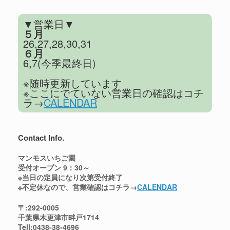
ウ
有
ィ
(
ン
新
ド
し
▼営業日▼
ウ
い
５月
で
ウ
開
ィ
26,27,28,30,31
き
ン
ま
ド
６月
す
ウ
6,7(今季最終日)
)
で
開
き
※随時更新しています
ま
す
※ここにでていない営業日の確認はコチ
)
ラ→
CALENDAR
Contact Info.
マンモスいちご園
受付オープン 9：30～
※当日の定員になり次第受付終了
※不定休なので、営業確認はコチラ→
CALENDAR
〒:292-0005
千葉県木更津市畔戸1714
Tell:0438-38-4696