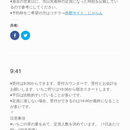
♦過去の営業日に、当日先着枠の定員になった時刻を記載してい
るので参考にしてください。
♦予約枠をご希望の方はコチラ→
外部サイト：じゃらん
共有:
F
ク
a
リ
c
ッ
e
ク
b
し
o
て
o
T
k
w
で
i
共
t
9:41
有
t
(
e
新
r
し
で
♦受付は9:30からできます。受付カウンターで、受付とお会計を
い
共
ウ
有
お願いします。いちご狩りは10:30から順次スタートします。
ィ
(
ン
新
♦平日は比較的すいていることが多いです。
ド
し
♦定員に達しない場合、受付ができるのは14:00が最終になること
ウ
い
で
ウ
が多いです。
開
ィ
き
ン
＊
ま
ド
注意事項
す
ウ
)
で
♦いちごの実の量をみて、定員人数を決めています。（1日あたり
開
き
50～100名前後）