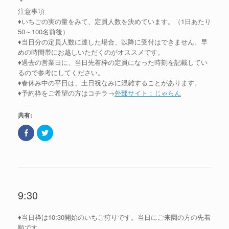
＊
ま
ド
注意事項
す
ウ
)
で
♦いちごの実の量をみて、定員人数を決めています。（1日あたり
開
き
50～100名前後）
ま
♦当日分の定員人数に達した場合、以降に受付はできません。早
す
)
めの時間帯にお越しいただくのがオススメです。
♦過去の営業日に、当日先着枠の定員になった時刻を記載してい
るので参考にしてください。
♦春休み中の平日は、土日祝なみに混雑することがあります。
♦予約枠をご希望の方はコチラ→
外部サイト：じゃらん
共有:
F
ク
a
リ
c
ッ
e
ク
b
し
o
て
o
T
k
w
で
i
共
t
9:30
有
t
(
e
新
r
し
で
♦当日枠は10:30開始のいちご狩りです。当日にご来園の方の先着
い
共
ウ
有
順です。