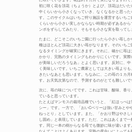
初に咲く花を頂花（ちょうか）とよび、頂花はだいた
中くらいから小さくなっていき、なくなるかと思った
す。このサイクルはいちご狩り施設を運営するいちご
くらいから小さい実しかならない時期が必ずあるから
ンポをずらしてみたり、そもそも小さな実を取ってし
たまに、どこそこのいちご園に行ったら小さい苺しか
種はほとんど頂花に大きい苺がなります。そのいちご
なるタイミングが確実にきます。それに、確かに苺は
かかり、完熟のタイミングもわかりにくいです。実際
が美味しいだろうなあ」とよく思います。反対に、中
く美味しいです。いちご農家としては大きい苺よりも
きたいなあとも思います。ちなみに、この苺の１カ月
す。お天気次第なので、予測するのがとても難しいで
次に、苺の味についてです。これは甘味、酸味、香り
ていると思っています。
たとえばマンモスの栽培品種でいうと、「紅ほっぺは
シー」です。一方で、「おいCベリーは強い甘みとや
ねっとり」としています。また、「かおり野はやさし
し固め」と表現しています。ただ、これはあくまで一
す。同じ一本の樹からなる苺でも微妙に味が違います
なんてことはよくあります。完熟の度合いによっても