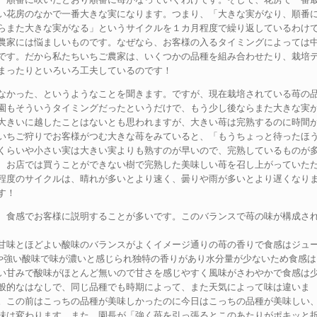
い花房のなかで一番大きな実になります。つまり、「大きな実がなり、順番
らまた大きな実がなる」というサイクルを１カ月程度で繰り返しているわけ
農家には悩ましいものです。なぜなら、お客様の入るタイミングによっては
です。だから私たちいちご農家は、いくつかの品種を組み合わせたり、栽培
まったりといろいろ工夫しているのです！
なかった、というようなことを聞きます。ですが、現在栽培されている苺の
園もそういうタイミングだったというだけで、もう少し後ならまた大きな実
大きいに越したことはないとも思われますが、大きい苺は完熟するのに時間
いちご狩りでお客様がつむ大きな苺をみていると、「もうちょっと待ったほ
くらいや小さい実は大きい実よりも熟すのが早いので、完熟しているものが
、お店では買うことができない樹で完熟した美味しい苺を召し上がっていた
程度のサイクルは、晴れが多いとより速く、曇りや雨が多いとより遅くなり
す！
、食感でお客様に説明することが多いです。このバランスで苺の味が構成さ
甘味とほどよい酸味のバランスがよくイメージ通りの苺の香りで食感はジュ
や強い酸味で味が濃いと感じられ独特の香りがあり水分量が少ないため食感は
い甘みで酸味がほとんど無いので甘さを感じやすく風味がさわやかで食感は
般的なはなしで、同じ品種でも時期によって、また天気によって味は違いま
。この前はこっちの品種が美味しかったのに今日はこっちの品種が美味しい
味は変わります。また、園長が「強く苺を引っ張るとこのあたりがポキッと