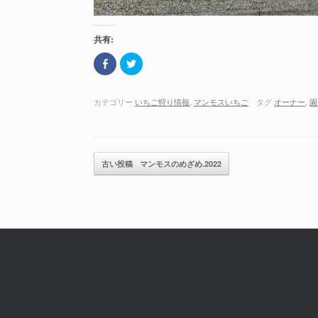
共有:
F
ク
a
リ
c
ッ
e
ク
b
し
カテゴリー
いちご狩り情報
,
マンモスいちご
タグ
オーナー
,
園
o
て
o
T
k
w
で
i
共
t
有
t
(
e
記事のナビゲーション
古い投稿
マンモスのめざめ.2022
新
r
し
で
い
共
ウ
有
ィ
(
ン
新
ド
し
ウ
い
で
ウ
開
ィ
き
ン
ま
ド
す
ウ
)
で
開
き
ま
す
)