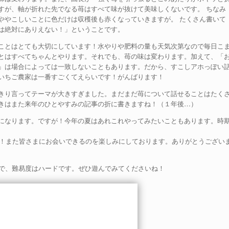
すが、軸が折れた先でなる苺はすべて味が抜けて美味しくないです。 ちなみ
ややこしいことに色だけは収穫後も赤くなっていきますが。 たくさん書いて
は絶対にありえない！」ということです。
ことはとても大切にしています！水やりや肥料の量も天気次第なので毎日こ
とはすべてちゃんとやります。それでも、苺の味は変わります。加えて、「
」は場合によっては一致しないこともあります。だから、すこしアホっぽい
いちご農家は一番すごくてえらいです！がんばります！
きり言ってテーマが大きすぎました。まだまだ苺について話せることはたく
きはまた来年のひとやすみの記事の折に書きますね！（１年後…）
になります。ですが！今年の夏はあれこれやってみたいこともあります。時
た！また皆さまにお会いできるのを楽しみにしております。ありがとうござい
問で、難易度はハードです。ぜひ遊んでみてくださいね！