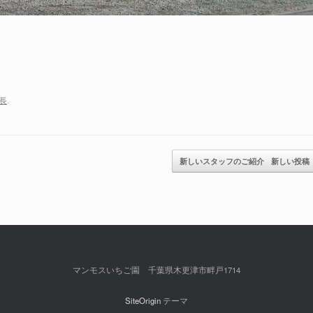
長
.
新しいスタッフのご紹介
新しい投稿
マンモスいちご園 千葉県木更津市畔戸1714
SiteOrigin
テーマ