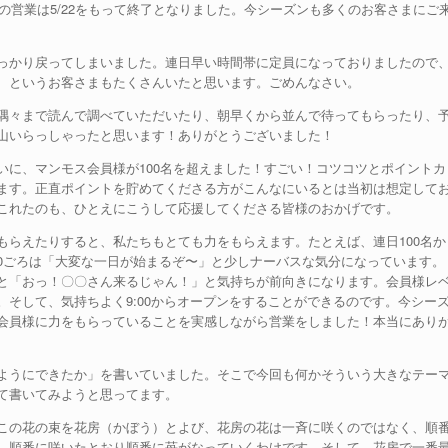
ンの営業は5/22をもって終了となりました。今シーズンも多くのお客さまにご
っかり戻ってしまいました。連日早い時間帯に定員になっておりましたので
、というお客さまもたくさんいたと思います。ごめんなさい。
隅々まで読んで調べていただいたり、朝早くから並んで待ってもらったり、
山いらっしゃったと思います！ありがとうございました！
いに、マンモス会員様が100名を超えました！すごい！コツコツとポイントカ
ます。正直ポイントを貯めてくださる方がこんなにいるとは当初は想定して
これたのも、ひとえにこうして応援してくださる皆様のおかげです。
もらえたりすると、私たちもとても力をもらえます。たとえば、連日100名か
:30ごろは「大変な一日が始まるぞ〜」と少しナーバスな気分になっています。
と「おっ！〇〇さん来るじゃん！」と気持ちが前向きになります。会員様レ
そして、気持ちよく9:00からオープンをすることができるのです。今シー
会員様に力をもらっていることを実感しながら営業をしました！本当にあり
ようにできたか」を書いていました。そこで今回も何かそういう大きなテー
て書いてみようと思ってます。
この花の束を花房（かぼう）とよび、花房の花は一斉に咲くのではなく、順
、順番に咲いたとおり順番に苺がなっていくわけです。そして、花房で一番