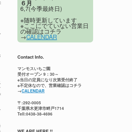
６月
来
6,7(今季最終日)
、
※随時更新しています
※ここにでていない営業日
の確認はコチラ
予
→
CALENDAR
お
Contact Info.
マンモスいちご園
受付オープン 9：30～
※当日の定員になり次第受付終了
ベ
※不定休なので、営業確認はコチラ
ズ
→
CALENDAR
が
〒:292-0005
千葉県木更津市畔戸1714
マ
Tell:0438-38-4696
番
WE ARE HERE !!
最