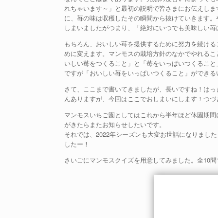
れちゃいます～」と最初の説明で皆さまにお伝えしま
に、苺の味は収穫したその瞬間から抜けていきます。
しまいましたがつまり、「絶対にいつでも美味しい苺
もちろん、おいしい苺を提供するために努力を続ける
めに変えます。マンモスの栽培方針のなかでやれるこ
いしい苺をつくること」と「苺をいっぱいつくること
ですが「おいしい苺をいっぱいつくること」ができる
さて、ここまで書いてきましたが、長いですね！はっ
んありますが、今回はここでおしまいにします！つづ
マンモスいちご園としてはこれから半年ほど休園期間
がきたらまたお知らせしたいです。
それでは、2022年シーズンも大変お世話になりまし
したー！
さいごにマンモスクイズを用意してみました。全10