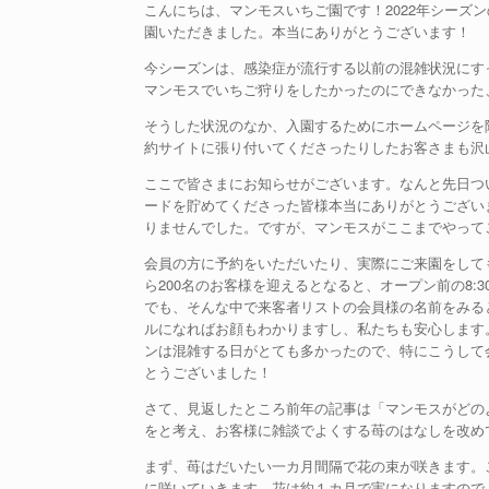
こんにちは、マンモスいちご園です！2022年シーズ
園いただきました。本当にありがとうございます！
今シーズンは、感染症が流行する以前の混雑状況にす
マンモスでいちご狩りをしたかったのにできなかった
そうした状況のなか、入園するためにホームページを
約サイトに張り付いてくださったりしたお客さまも沢
ここで皆さまにお知らせがございます。なんと先日つ
ードを貯めてくださった皆様本当にありがとうござい
りませんでした。ですが、マンモスがここまでやって
会員の方に予約をいただいたり、実際にご来園をして
ら200名のお客様を迎えるとなると、オープン前の8
でも、そんな中で来客者リストの会員様の名前をみる
ルになればお顔もわかりますし、私たちも安心します。
ンは混雑する日がとても多かったので、特にこうして
とうございました！
さて、見返したところ前年の記事は「マンモスがどの
をと考え、お客様に雑談でよくする苺のはなしを改め
まず、苺はだいたい一カ月間隔で花の束が咲きます。
に咲いていきます。花は約１カ月で実になりますので