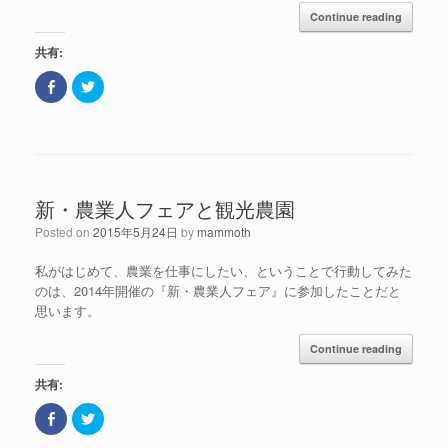
ま
ド
Continue reading
す
ウ
)
で
開
共有:
き
ま
す
F
ク
)
a
リ
c
ッ
e
ク
b
し
o
て
o
T
k
w
で
i
共
t
新・農業人フェアと観光農園
有
t
(
e
新
r
Posted on
2015年5月24日
by
mammoth
し
で
い
共
ウ
有
私がはじめて、農業を仕事にしたい、ということで行動してみた
ィ
(
ン
新
のは、2014年開催の『新・農業人フェア』に参加したことだと
ド
し
思います。
ウ
い
で
ウ
開
ィ
き
ン
Continue reading
ま
ド
す
ウ
共有:
)
で
開
き
F
ク
ま
a
リ
す
c
ッ
)