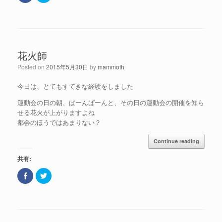
c
ッ
e
ク
b
し
o
て
o
T
k
w
で
i
共
t
花火師
有
t
(
e
新
r
Posted on
2015年5月30日
by
mammoth
し
で
い
共
ウ
有
今日は、とてもすてきな経験をしました
ィ
(
ン
新
ド
し
運動会の日の朝、ぱーんぱーんと、その日の運動会の開催を知ら
ウ
い
せる花火が上がりますよね
で
ウ
開
ィ
都会のほうではあまりない？
き
ン
ま
ド
す
ウ
Continue reading
)
で
開
き
共有:
ま
す
)
F
ク
a
リ
c
ッ
e
ク
b
し
o
て
o
T
k
w