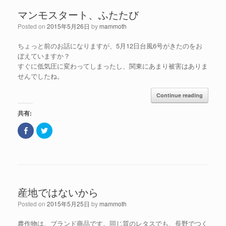
で
i
共
t
マンモスタート、ふたたび
有
t
(
e
新
r
Posted on
2015年5月26日
by
mammoth
し
で
い
共
ウ
有
ちょっと前のお話になりますが、5月12日台風6号がきたのをお
ィ
(
ン
新
ぼえていますか？
ド
し
すぐに低気圧に変わってしまったし、関東にあまり被害はありま
ウ
い
で
ウ
せんでしたね。
開
ィ
き
ン
ま
ド
Continue reading
す
ウ
)
で
開
共有:
き
ま
す
F
ク
)
a
リ
c
ッ
e
ク
b
し
o
て
o
T
k
w
で
i
共
t
産地ではないから
有
t
(
e
新
r
Posted on
2015年5月25日
by
mammoth
し
で
い
共
ウ
有
農作物は、ブランド商品です。同じ質のレタスでも、長野でつく