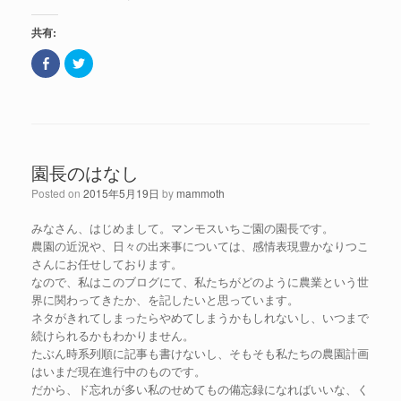
共有:
F
ク
a
リ
c
ッ
e
ク
b
し
o
て
o
T
k
w
で
i
共
t
園長のはなし
有
t
(
e
新
r
Posted on
2015年5月19日
by
mammoth
し
で
い
共
ウ
有
みなさん、はじめまして。マンモスいちご園の園長です。
ィ
(
ン
新
農園の近況や、日々の出来事については、感情表現豊かなりつこ
ド
し
さんにお任せしております。
ウ
い
で
ウ
なので、私はこのブログにて、私たちがどのように農業という世
開
ィ
き
ン
界に関わってきたか、を記したいと思っています。
ま
ド
ネタがきれてしまったらやめてしまうかもしれないし、いつまで
す
ウ
)
で
続けられるかもわかりません。
開
き
たぶん時系列順に記事も書けないし、そもそも私たちの農園計画
ま
はいまだ現在進行中のものです。
す
)
だから、ド忘れが多い私のせめてもの備忘録になればいいな、く