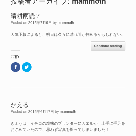
投稿者アーカイブ:
mammoth
晴耕雨読？
Posted on
2015年7月9日
by
mammoth
天気予報によると、明日は久々に晴れ間が拝めるかもしれない。
Continue reading
共有:
F
ク
a
リ
c
ッ
e
ク
b
し
o
て
o
T
k
w
で
i
共
t
かえる
有
t
(
e
新
r
Posted on
2015年6月17日
by
mammoth
し
で
い
共
ウ
有
きょうは、イチゴの親株のプランターにカエルが、上手に手足を
ィ
(
ン
新
おさめていたので、思わず写真を撮ってしまいました！
ド
し
ウ
い