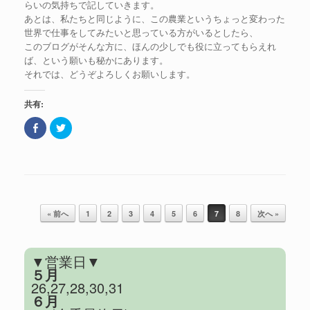
らいの気持ちで記していきます。
あとは、私たちと同じように、この農業というちょっと変わった
世界で仕事をしてみたいと思っている方がいるとしたら、
このブログがそんな方に、ほんの少しでも役に立ってもらえれ
ば、という願いも秘かにあります。
それでは、どうぞよろしくお願いします。
共有:
F
ク
a
リ
c
ッ
e
ク
b
し
o
て
o
T
k
w
で
i
共
t
記事のナビゲーション
有
t
« 前へ
1
2
3
4
5
6
7
8
次へ »
(
e
新
r
し
で
い
共
ウ
有
▼営業日▼
ィ
(
ン
新
５月
ド
し
26,27,28,30,31
ウ
い
で
ウ
６月
開
ィ
き
ン