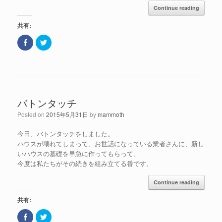
で
ウ
Continue reading
開
ィ
き
ン
ま
ド
共有:
す
ウ
)
で
開
F
ク
き
a
リ
ま
c
ッ
す
e
ク
)
b
し
o
て
o
T
k
w
で
i
共
t
バトンタッチ
有
t
(
e
新
r
Posted on
2015年5月31日
by
mammoth
し
で
い
共
ウ
有
今日、バトンタッチをしました。
ィ
(
ン
新
ハウスが壊れてしまって、お世話になっている業者さんに、新し
ド
し
いハウスの基礎を早急に作ってもらって、
ウ
い
で
ウ
今度は私たちがその続きを組み立てる番です。
開
ィ
き
ン
ま
ド
Continue reading
す
ウ
)
で
開
共有:
き
ま
す
F
ク
)
a
リ