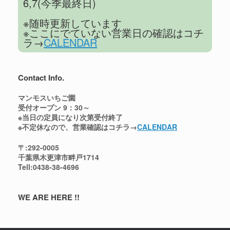
6,7(今季最終日)
ま
ド
す
ウ
)
で
※随時更新しています
開
※ここにでていない営業日の確認はコチ
き
ま
ラ→
CALENDAR
す
)
Contact Info.
マンモスいちご園
受付オープン 9：30～
※当日の定員になり次第受付終了
※不定休なので、営業確認はコチラ→
CALENDAR
〒:292-0005
千葉県木更津市畔戸1714
Tell:0438-38-4696
WE ARE HERE !!