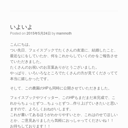
e
ク
b
し
o
て
o
T
k
w
で
i
共
t
いよいよ
有
t
(
e
新
r
Posted on
2015年5月24日
by
mammoth
し
で
い
共
ウ
有
こんにちは。
ィ
(
ン
新
つい先日、フェイスブックでたくさんの友達に、結婚したこと、
ド
し
最近なにをしていたか、何をこれからしていくのかをご報告させ
ウ
い
で
ウ
ていただきました。
開
ィ
き
ン
たくさんのお祝いのお言葉ありがとうございました。
ま
ド
やっぱり、いろいろなところでたくさんの方が見てくださってて
す
ウ
)
で
本当に嬉しかったです。
開
き
ま
そして、この農園のHPも同時に公開させていただきました。
す
)
フェイスブックやツイッター、このHPもまだまだ未完成で、こ
れからちょっとずつ…ちょっとずつ…作り上げていきたいと思い
ますので、よろしくおねがいします。
これが書いてあるほうがわかりやすいとか、これはのせてほしい
とか、ご意見ありましたら気軽におっしゃってくださいね！！
お待ちしております！！