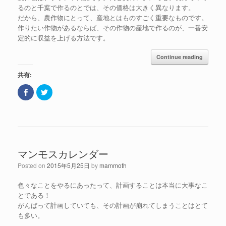
ィ
(
ン
新
るのと千葉で作るのとでは、その価格は大きく異なります。
ド
し
だから、農作物にとって、産地とはものすごく重要なものです。
ウ
い
で
ウ
作りたい作物があるならば、その作物の産地で作るのが、一番安
開
ィ
き
ン
定的に収益を上げる方法です。
ま
ド
す
ウ
)
で
Continue reading
開
き
ま
共有:
す
)
F
ク
a
リ
c
ッ
e
ク
b
し
o
て
o
T
k
w
で
i
共
t
マンモスカレンダー
有
t
(
e
新
r
Posted on
2015年5月25日
by
mammoth
し
で
い
共
ウ
有
色々なことをやるにあったって、計画することは本当に大事なこ
ィ
(
ン
新
とである！
ド
し
がんばって計画していても、その計画が崩れてしまうことはとて
ウ
い
で
ウ
も多い。
開
ィ
き
ン